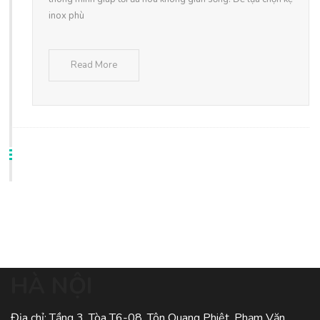
inox phù
Read More
HÀ NỘI
Địa chỉ: Tầng 3, Tòa T6-08, Tôn Quang Phiệt, Phạm Văn