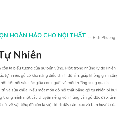
CHỌN HOÀN HẢO CHO NỘI THẤT
-- Bich Phuong
 Tự Nhiên
 còn là biểu tượng của sự bền vững. Một trong những lý do khiến g
rúc tự nhiên, gỗ có khả năng điều chỉnh độ ẩm, giúp không gian sốn
a một kết nối sâu sắc giữa con người và môi trường xung quanh.
o trì và sửa chữa. Nếu một món đồ nội thất bằng gỗ tự nhiên bị h
ang trong mình một câu chuyện riêng với những vân gỗ độc đáo, l
là nói về vật liệu; đó còn là việc khơi dậy cảm xúc và tâm huyết củ