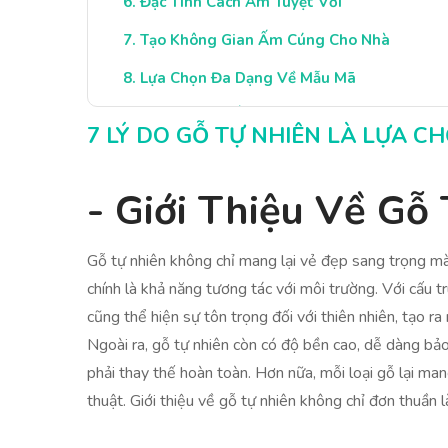
Đặc Tính Cách Âm Tuyệt Vời
Tạo Không Gian Ấm Cúng Cho Nhà
Lựa Chọn Đa Dạng Về Mẫu Mã
Kết Luận: Lợi Ích Của Gỗ Tự Nhiên
7 LÝ DO GỖ TỰ NHIÊN LÀ LỰA 
- Giới Thiệu Về Gỗ
Gỗ tự nhiên không chỉ mang lại vẻ đẹp sang trọng mà
chính là khả năng tương tác với môi trường. Với cấu t
cũng thể hiện sự tôn trọng đối với thiên nhiên, tạo r
Ngoài ra, gỗ tự nhiên còn có độ bền cao, dễ dàng bả
phải thay thế hoàn toàn. Hơn nữa, mỗi loại gỗ lại m
thuật. Giới thiệu về gỗ tự nhiên không chỉ đơn thuần 