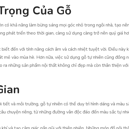
Trọng Của Gỗ
n có khả năng làm bừng sáng mọi góc nhỏ trong ngôi nhà, tạo nên
ăng phát triển theo thời gian, càng sử dụng càng trở nên quý giá h
 biết đến với tính năng cách âm và cách nhiệt tuyệt vời. Điều này 
t mẻ vào mùa hè. Hơn nữa, việc sử dụng gỗ tự nhiên cũng đồng n
ạo ra những sản phẩm nội thất không chỉ đẹp mà còn thân thiện với 
Gian
i tiết và môi trường, gỗ tự nhiên có thể duy trì hình dáng và màu s
câu chuyện riêng, từ những đường vân độc đáo đến màu sắc tự nhi
 khí và tạo cảm giác gần gũi với thiên nhiên. Những món đồ nội th