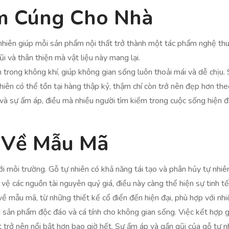
m Cúng Cho Nhà
iên giúp mỗi sản phẩm nội thất trở thành một tác phẩm nghệ thuật
i và thân thiện mà vật liệu này mang lại.
trong không khí, giúp không gian sống luôn thoải mái và dễ chịu. 
hiên có thể tồn tại hàng thập kỷ, thậm chí còn trở nên đẹp hơn theo
và sự ấm áp, điều mà nhiều người tìm kiếm trong cuộc sống hiện đ
 Về Mẫu Mã
ới môi trường. Gỗ tự nhiên có khả năng tái tạo và phân hủy tự nhiên
ệ các nguồn tài nguyên quý giá, điều này càng thể hiện sự tinh tế 
ề mẫu mã, từ những thiết kế cổ điển đến hiện đại, phù hợp với nhi
sản phẩm độc đáo và cá tính cho không gian sống. Việc kết hợp gỗ 
t trở nên nổi bật hơn bao giờ hết. Sự ấm áp và gần gũi của gỗ tự