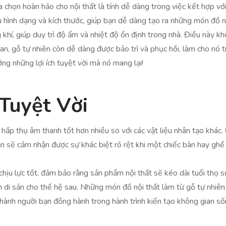
 chọn hoàn hảo cho nội thất là tính dễ dàng trong việc kết hợp với
u hình dạng và kích thước, giúp bạn dễ dàng tạo ra những món đồ nộ
khí, giúp duy trì độ ẩm và nhiệt độ ổn định trong nhà. Điều này kh
an, gỗ tự nhiên còn dễ dàng được bảo trì và phục hồi, làm cho nó 
ng những lợi ích tuyệt vời mà nó mang lại!
Tuyệt Vời
 hấp thụ âm thanh tốt hơn nhiều so với các vật liệu nhân tạo khác. 
ạn sẽ cảm nhận được sự khác biệt rõ rệt khi một chiếc bàn hay gh
chịu lực tốt, đảm bảo rằng sản phẩm nội thất sẽ kéo dài tuổi thọ s
n di sản cho thế hệ sau. Những món đồ nội thất làm từ gỗ tự nhiê
hành người bạn đồng hành trong hành trình kiến tạo không gian số