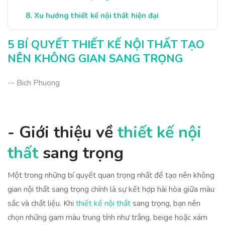
Xu hướng thiết kế nội thất hiện đại
Xu hướng thiết kế nội thất hiện đại
5 BÍ QUYẾT THIẾT KẾ NỘI THẤT TẠO
Kết luận: Tạo nên không gian sống đẳng cấp
NÊN KHÔNG GIAN SANG TRỌNG
Kết luận: Tạo nên không gian sống đẳng cấp
-- Bich Phuong
- Giới thiệu về
thiết kế nội
thất
sang trọng
Một trong những bí quyết quan trọng nhất để tạo nên không
gian nội thất sang trọng chính là sự kết hợp hài hòa giữa màu
sắc và chất liệu. Khi
thiết kế nội thất
sang trọng, bạn nên
chọn những gam màu trung tính như trắng, beige hoặc xám