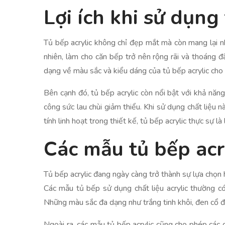
Lợi ích khi sử dụng
Tủ bếp acrylic không chỉ đẹp mắt mà còn mang lại nh
nhiên, làm cho căn bếp trở nên rộng rãi và thoáng đ
dạng về màu sắc và kiểu dáng của tủ bếp acrylic cho 
Bên cạnh đó, tủ bếp acrylic còn nổi bật với khả nă
công sức lau chùi giảm thiểu. Khi sử dụng chất liệu 
tính linh hoạt trong thiết kế, tủ bếp acrylic thực sự 
Các mẫu tủ bếp acr
Tủ bếp acrylic đang ngày càng trở thành sự lựa chọn 
Các mẫu tủ bếp sử dụng chất liệu acrylic thường có
Những màu sắc đa dạng như trắng tinh khôi, đen cổ 
Ngoài ra, các mẫu tủ bếp acrylic cũng cho phép các 