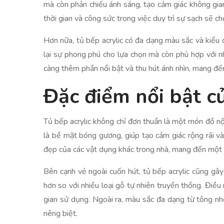
mà còn phản chiếu ánh sáng, tạo cảm giác không gian
thời gian và công sức trong việc duy trì sự sạch sẽ c
Hơn nữa, tủ bếp acrylic có đa dạng màu sắc và kiểu 
lại sự phong phú cho lựa chọn mà còn phù hợp với nhi
càng thêm phần nổi bật và thu hút ánh nhìn, mang đế
Đặc điểm nổi bật củ
Tủ bếp acrylic không chỉ đơn thuần là một món đồ nội
là bề mặt bóng gương, giúp tạo cảm giác rộng rãi v
đẹp của các vật dụng khác trong nhà, mang đến một n
Bên cạnh vẻ ngoài cuốn hút, tủ bếp acrylic cũng gây
hơn so với nhiều loại gỗ tự nhiên truyền thống. Điề
gian sử dụng. Ngoài ra, màu sắc đa dạng từ tông nhẹ
riêng biệt.