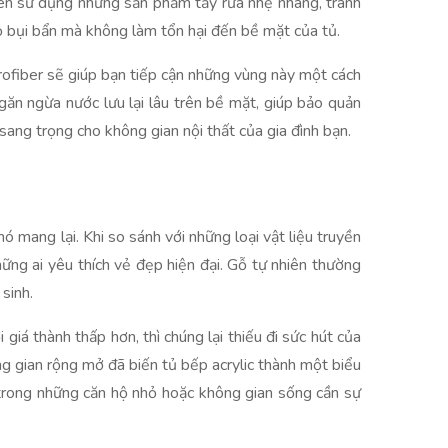
n nên sử dụng những sản phẩm tẩy rửa nhẹ nhàng, tránh
ỏ bụi bẩn mà không làm tổn hại đến bề mặt của tủ.
rofiber sẽ giúp bạn tiếp cận những vùng này một cách
ăn ngừa nước lưu lại lâu trên bề mặt, giúp bảo quản
 sang trọng cho không gian nội thất của gia đình bạn.
nó mang lại. Khi so sánh với những loại vật liệu truyền
ững ai yêu thích vẻ đẹp hiện đại. Gỗ tự nhiên thường
sinh.
iá thành thấp hơn, thì chúng lại thiếu đi sức hút của
g gian rộng mở đã biến tủ bếp acrylic thành một biểu
à trong những căn hộ nhỏ hoặc không gian sống cần sự