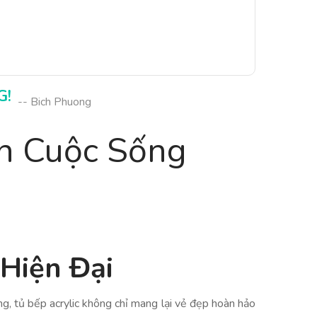
G!
-- Bich Phuong
ến Cuộc Sống
 Hiện Đại
ng, tủ bếp acrylic không chỉ mang lại vẻ đẹp hoàn hảo