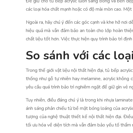
Để giữ cho tủ bếp acrylic luôn sáng bóng và bền đẹp,
các loại hóa chất mạnh hoặc có độ mài mòn cao. Một 
Ngoài ra, hãy chú ý đến các góc cạnh và khe hở nơi 
hiệu quả mà vẫn đảm bảo an toàn cho lớp hoàn thiện
chất liệu tốt hơn. Việc thực hiện quy trình bảo trì đ
So sánh với các loại
Trong thế giới vật liệu nội thất hiện đại, tủ bếp acry
thống như gỗ tự nhiên hay melamine, acrylic không c
yêu cầu quá trình bảo trì nghiêm ngặt để giữ gìn vẻ n
Tuy nhiên, điều đáng chú ý là trong khi nhựa laminat
ánh sáng phản chiếu từ bề mặt bóng loáng của acryli
tượng của nghệ thuật thiết kế nội thất hiện đại. Đi
tối ưu hóa về diện tích mà vẫn đảm bảo yếu tố thẩm 