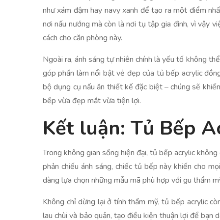
như xám đậm hay navy xanh để tạo ra một điểm nhấn 
nơi nấu nướng mà còn là nơi tụ tập gia đình, vì vậy
cách cho căn phòng này.
Ngoài ra, ánh sáng tự nhiên chính là yếu tố không thể
góp phần làm nổi bật vẻ đẹp của tủ bếp acrylic đồng
bộ dụng cụ nấu ăn thiết kế đặc biệt – chúng sẽ khiế
bếp vừa đẹp mắt vừa tiện lợi.
Kết luận: Tủ Bếp A
Trong không gian sống hiện đại, tủ bếp acrylic khôn
phản chiếu ánh sáng, chiếc tủ bếp này khiến cho mọ
dàng lựa chọn những mẫu mã phù hợp với gu thẩm mỹ 
Không chỉ dừng lại ở tính thẩm mỹ, tủ bếp acrylic c
lau chùi và bảo quản, tạo điều kiện thuận lợi để bạn 