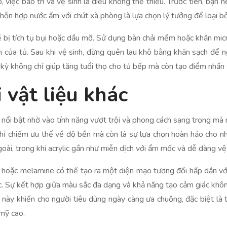
 việc bảo trì và vệ sinh là điều không thể thiếu. Trước tiên, bạ
hỗn hợp nước ấm với chút xà phòng là lựa chọn lý tưởng để loại b
dễ bị tích tụ bụi hoặc dầu mỡ. Sử dụng bàn chải mềm hoặc khăn mic
 của tủ. Sau khi vệ sinh, đừng quên lau khô bằng khăn sạch để ng
ịnh kỳ không chỉ giúp tăng tuổi thọ cho tủ bếp mà còn tạo điểm nhấn
 vật liệu khác
lic nổi bật nhờ vào tính năng vượt trội và phong cách sang trọng mà 
hỉ chiếm ưu thế về độ bền mà còn là sự lựa chọn hoàn hảo cho nh
goài, trong khi acrylic gần như miễn dịch với ẩm mốc và dễ dàng vệ 
e hoặc melamine có thể tạo ra một diện mạo tương đối hấp dẫn với g
c. Sự kết hợp giữa màu sắc đa dạng và khả năng tạo cảm giác khôn
ều này khiến cho người tiêu dùng ngày càng ưa chuộng, đặc biệt l
mỹ cao.