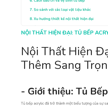
Cách bảo trì và vệ sinh tủ bếp
So sánh với các loại vật liệu khác
Xu hướng thiết kế nội thất hiện đại
Ý tưởng trang trí không gian bếp đẹp
NỘI THẤT HIỆN ĐẠI: TỦ BẾP AC
Kết luận: Tủ Bếp Acrylic Cho Cuộc Sống 
Nội Thất Hiện Đạ
Thêm Sang Trọn
- Giới thiệu: Tủ Bế
Tủ bếp acrylic đã trở thành một biểu tượng của sự sa