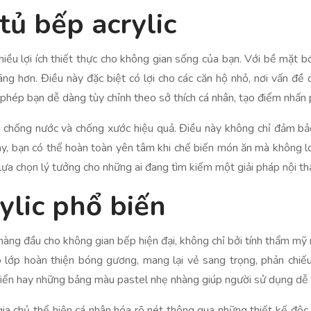
 tủ bếp acrylic
iều lợi ích thiết thực cho không gian sống của bạn. Với bề mặt bó
ãng hơn. Điều này đặc biệt có lợi cho các căn hộ nhỏ, nơi vấn đề 
phép bạn dễ dàng tùy chỉnh theo sở thích cá nhân, tạo điểm nhấn 
ng chống nước và chống xước hiệu quả. Điều này không chỉ đảm bảo
này, bạn có thể hoàn toàn yên tâm khi chế biến món ăn mà không lo
là lựa chọn lý tưởng cho những ai đang tìm kiếm một giải pháp nội th
ylic phổ biến
hàng đầu cho không gian bếp hiện đại, không chỉ bởi tính thẩm mỹ m
 lớp hoàn thiện bóng gương, mang lại vẻ sang trọng, phản chiếu
điển hay những bảng màu pastel nhẹ nhàng giúp người sử dụng dễ 
gia chủ thể hiện cá nhân hóa rõ nét thông qua những thiết kế độc