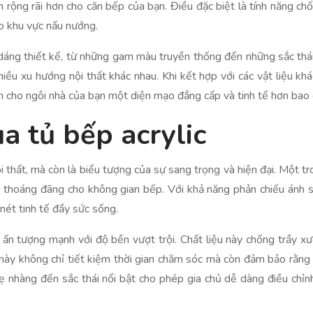
 rộng rãi hơn cho căn bếp của bạn. Điều đặc biệt là tính năng ch
ho khu vực nấu nướng.
dáng thiết kế, từ những gam màu truyền thống đến những sắc thái
ều xu hướng nội thất khác nhau. Khi kết hợp với các vật liệu khá
n cho ngôi nhà của bạn một diện mạo đẳng cấp và tinh tế hơn bao 
a tủ bếp acrylic
 thất, mà còn là biểu tượng của sự sang trọng và hiện đại. Một tr
à thoáng đãng cho không gian bếp. Với khả năng phản chiếu ánh sá
ét tinh tế đầy sức sống.
 ấn tượng mạnh với độ bền vượt trội. Chất liệu này chống trầy xướ
u này không chỉ tiết kiệm thời gian chăm sóc mà còn đảm bảo rằn
 nhàng đến sắc thái nổi bật cho phép gia chủ dễ dàng điều chỉnh 