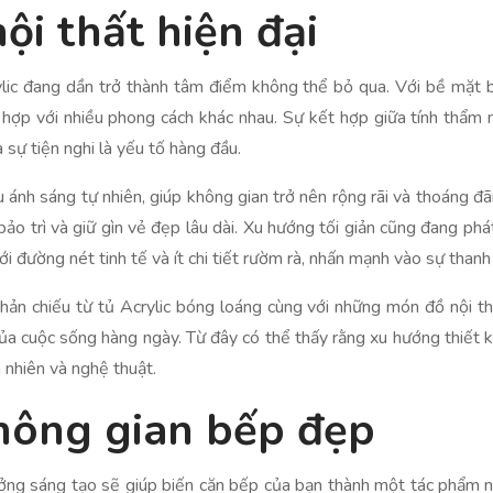
ội thất hiện đại
Acrylic đang dần trở thành tâm điểm không thể bỏ qua. Với bề mặt
ợp với nhiều phong cách khác nhau. Sự kết hợp giữa tính thẩm m
 sự tiện nghi là yếu tố hàng đầu.
 ánh sáng tự nhiên, giúp không gian trở nên rộng rãi và thoáng đã
 bảo trì và giữ gìn vẻ đẹp lâu dài. Xu hướng tối giản cũng đang phát
i đường nét tinh tế và ít chi tiết rườm rà, nhấn mạnh vào sự thanh 
n chiếu từ tủ Acrylic bóng loáng cùng với những món đồ nội thấ
a cuộc sống hàng ngày. Từ đây có thể thấy rằng xu hướng thiết kế
 nhiên và nghệ thuật.
không gian bếp đẹp
 tưởng sáng tạo sẽ giúp biến căn bếp của bạn thành một tác phẩm 