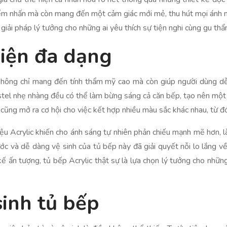
iểm nhấn mà còn mang đến một cảm giác mới mẻ, thu hút mọi ánh nh
à giải pháp lý tưởng cho những ai yêu thích sự tiện nghi cùng gu th
hiện đa dạng
không chỉ mang đến tính thẩm mỹ cao mà còn giúp người dùng dễ
stel nhẹ nhàng đều có thể làm bừng sáng cả căn bếp, tạo nên một
ũng mở ra cơ hội cho việc kết hợp nhiều màu sắc khác nhau, từ đó 
iệu Acrylic khiến cho ánh sáng tự nhiên phản chiếu mạnh mẽ hơn, l
ớc và dễ dàng vệ sinh của tủ bếp này đã giải quyết nỗi lo lắng về 
kế ấn tượng, tủ bếp Acrylic thật sự là lựa chọn lý tưởng cho nhữ
sinh tủ bếp