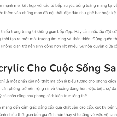
mạnh mẽ, kết hợp với các tủ bếp acrylic bóng loáng mang lại vẻ 
 việc thêm vào những món đồ nội thất độc đáo như ghế bar hoặc kệ 
 thiếu trong trang trí không gian bếp đẹp. Hãy cân nhắc lắp đặt c
 thời tạo ra một môi trường ấm cúng và thân thiện. Đừng quên thê
n không gian trở nên sinh động hơn rất nhiều. Sự hòa quyện giữa 
crylic Cho Cuộc Sống S
g chỉ là một phần của nội thất mà còn là biểu tượng cho phong các
i căn phòng trở nên rộng rãi và thoáng đãng hơn. Đặc biệt, sự đ
cá nhân cũng như phong cách kiến trúc tổng thể.
òn mang đến cảm giác đẳng cấp qua chất liệu cao cấp, cực kỳ bền
dành nhiều thời gian bên gia đình hơn thay vì lo lắng về việc vệ sin